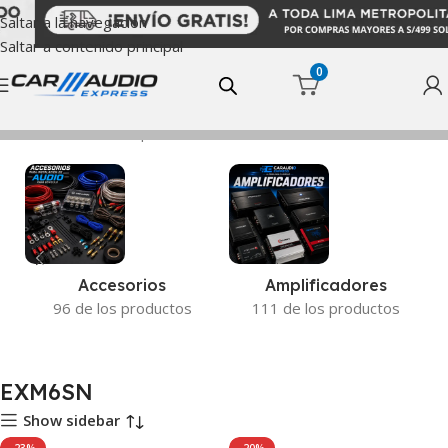
Saltar a la navegación
Saltar a contenido principal
0
Inicio
Productos etiquetados “EXM6SN”
Accesorios
Amplificadores
96 de los productos
111 de los productos
EXM6SN
Show sidebar