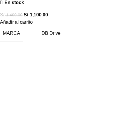
En stock
S/
S/
1,100.00
1,400.00
Añadir al carrito
MARCA
DB Drive
Destacados
Combos Car Audio
Subwoofers
Amplificadores
Radios Android
Accesorios
Ofertas
Sobre Car Audio Express
¿Quienes somos?
Canales de atención
Compra fácil y segura