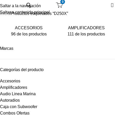
0
Saltar a la navegación
Saltar a contenido principal
Inicio
Productos etiquetados “D250X”
ACCESORIOS
AMPLIFICADORES
96 de los productos
111 de los productos
Marcas
Categorías del producto
Accesorios
Amplificadores
Audio Linea Marina
Autoradios
Caja con Subwoofer
Combos Ofertas