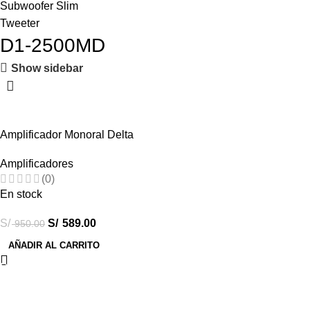
Subwoofer Slim
Tweeter
D1-2500MD
Show sidebar
-38%
Amplificador Monoral Delta
Kbt Clase D 2500w
Amplificadores
(0)
En stock
S/
S/
589.00
950.00
AÑADIR AL CARRITO
Destacados
Combos Car Audio