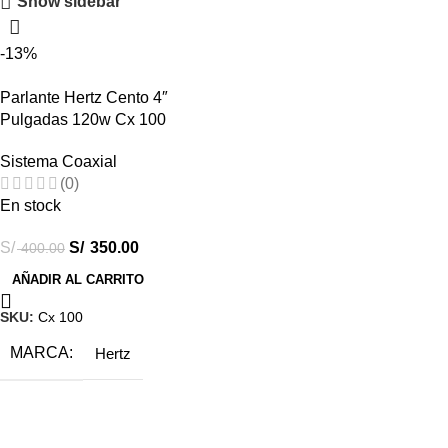
Show sidebar
-13%
Parlante Hertz Cento 4″
Pulgadas 120w Cx 100
Sistema Coaxial
(0)
En stock
S/
S/
350.00
400.00
AÑADIR AL CARRITO
SKU:
Cx 100
MARCA
Hertz
Destacados
Combos Car Audio