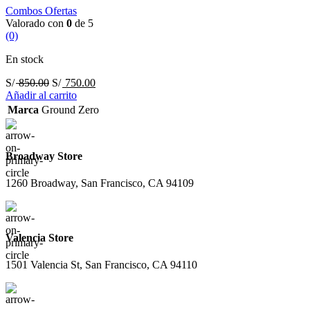
Combos Ofertas
Valorado con
0
de 5
(0)
En stock
El
El
S/
850.00
S/
750.00
precio
precio
Añadir al carrito
original
actual
Marca
Ground Zero
era:
es:
S/ 850.00.
S/ 750.00.
Broadway Store
1260 Broadway, San Francisco, CA 94109
Valencia Store
1501 Valencia St, San Francisco, CA 94110