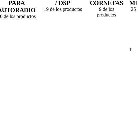
PARA
/ DSP
CORNETAS
MU
AUTORADIO
19 de los productos
9 de los
25 d
productos
0 de los productos
1