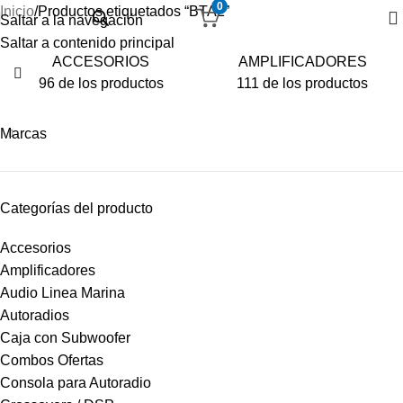
0
Inicio
Productos etiquetados “BTA2”
Saltar a la navegación
Saltar a contenido principal
ACCESORIOS
AMPLIFICADORES
96 de los productos
111 de los productos
Marcas
Categorías del producto
Accesorios
Amplificadores
Audio Linea Marina
Autoradios
Caja con Subwoofer
Combos Ofertas
Consola para Autoradio