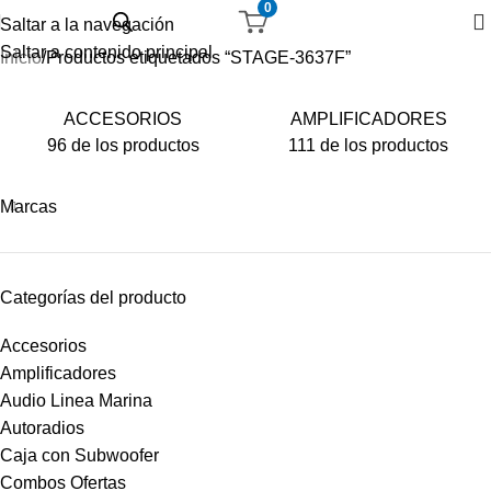
0
Saltar a la navegación
Saltar a contenido principal
Inicio
Productos etiquetados “STAGE-3637F”
ACCESORIOS
AMPLIFICADORES
96 de los productos
111 de los productos
Marcas
Categorías del producto
Accesorios
Amplificadores
Audio Linea Marina
Autoradios
Caja con Subwoofer
Combos Ofertas